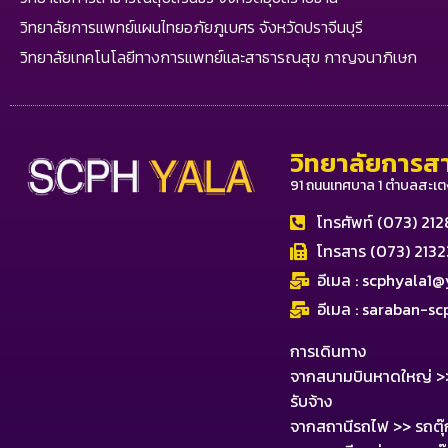
วิทยาลัยการแพทย์แผนไทยอภัยภูเบศร จังหวัดปราจีนบุรี
วิทยาลัยเทคโนโลยีทางการแพทย์และสาธารณสุข กาญจนาภิเษก
วิทยาลัยการสา
91 ถนนเทศบาล 1 ตำบลสะเต
โทรศัพท์ (073) 21
โทรสาร (073) 213
อีเมล :
scphyala1@y
อีเมล :
saraban-sc
การเดินทาง
จากสนามบินหาดใหญ่ >> รถ
รับจ้าง
จากสถานีรถไฟ >> รถตุ๊กต