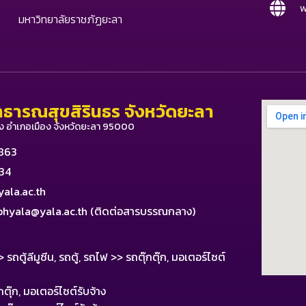
w
มหาวิทยาลัยราชภัฏยะลา
ธารณสุขสิรินธร จังหวัดยะลา
ง อำเภอเมือง จังหวัดยะลา 95000
2863
234
ala.ac.th
phyala@yala.ac.th
(ติดต่อสารบรรณกลาง)
ตู้ลีมูซีน, รถตู้, รถไฟ >> รถตุ๊กตุ๊ก, มอเตอร์ไซต์
ุ๊ก, มอเตอร์ไซต์รับจ้าง