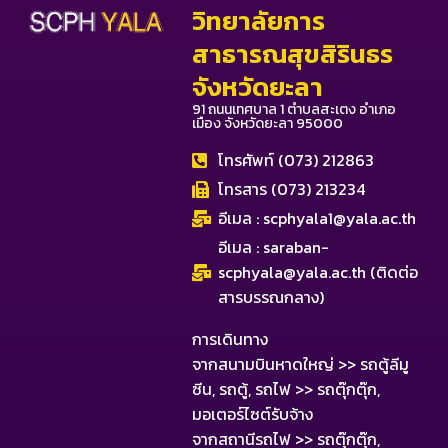
วิทยาลัยการ
สาธารณสุขสิรินธร
จังหวัดยะลา
91 ถนนเทศบาล 1 ตำบลสะเตง อำเภอ
เมือง จังหวัดยะลา 95000
โทรศัพท์ (073) 212863
โทรสาร (073) 213234
อีเมล :
scphyala1@yala.ac.th
อีเมล :
saraban-
scphyala@yala.ac.th
(ติดต่อ
สารบรรณกลาง)
การเดินทาง
จากสนามบินหาดใหญ่ >> รถตู้ลีมู
ซีน, รถตู้, รถไฟ >> รถตุ๊กตุ๊ก,
มอเตอร์ไซต์รับจ้าง
จากสถานีรถไฟ >> รถตุ๊กตุ๊ก,