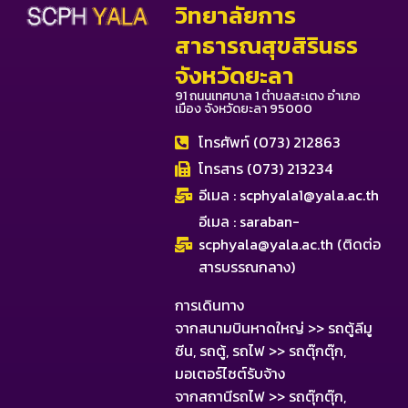
วิทยาลัยการ
สาธารณสุขสิรินธร
จังหวัดยะลา
91 ถนนเทศบาล 1 ตำบลสะเตง อำเภอ
เมือง จังหวัดยะลา 95000
โทรศัพท์ (073) 212863
โทรสาร (073) 213234
อีเมล :
scphyala1@yala.ac.th
อีเมล :
saraban-
scphyala@yala.ac.th
(ติดต่อ
สารบรรณกลาง)
การเดินทาง
จากสนามบินหาดใหญ่ >> รถตู้ลีมู
ซีน, รถตู้, รถไฟ >> รถตุ๊กตุ๊ก,
มอเตอร์ไซต์รับจ้าง
จากสถานีรถไฟ >> รถตุ๊กตุ๊ก,